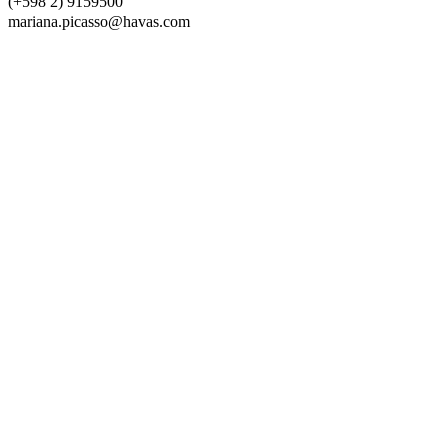
(+598 2) 9159500
mariana.picasso@havas.com