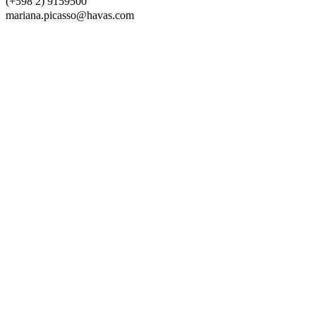
(+598 2) 9159500
mariana.picasso@havas.com